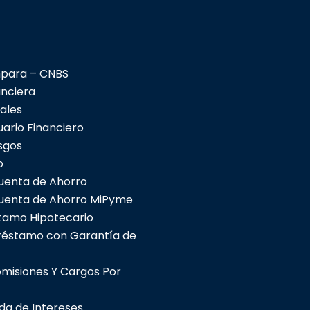
para – CNBS
anciera
ales
uario Financiero
sgos
o
uenta de Ahorro
uenta de Ahorro MiPyme
tamo Hipotecario
réstamo con Garantía de
omisiones Y Cargos Por
da de Intereses