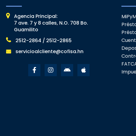
Agencia Principal:
MiPy
7 ave. 7 y 8 calles, N.O. 708 Bo.
Prést
Guamilito
Prést
Cuent
2512-2864 / 2512-2865
Deposi
servicioalcliente@cofisa.hn
Contr
FATC
Impue