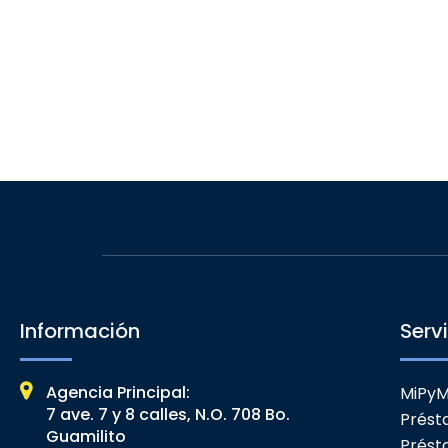
Información
Serv
Agencia Principal:
MiPy
7 ave. 7 y 8 calles, N.O. 708 Bo.
Prést
Guamilito
Prést