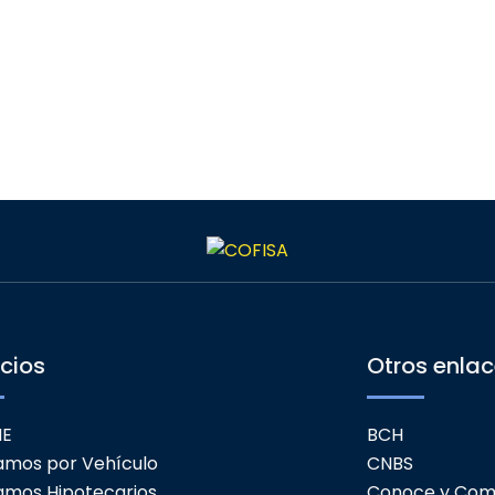
icios
Otros enla
ME
BCH
amos por Vehículo
CNBS
amos Hipotecarios
Conoce y Com