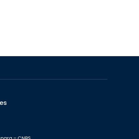
ces
para – CNBS