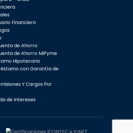
anciera
ales
uario Financiero
sgos
o
uenta de Ahorro
uenta de Ahorro MiPyme
tamo Hipotecario
réstamo con Garantía de
omisiones Y Cargos Por
da de Intereses